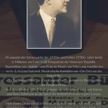
Als populärster Schauspieler der 1920er und frühen 1930er Jahre lockte
er Millionen von Fans in die Kinopaläste der Weimarer Republik.
Stummfilme wie »Spione« und »Frau im Mond« von Fritz Lang machten ihn
im In- & Ausland bekannt. Musikalische Komödien wie »Die Drei von der
Tankstelle«
oder Tonfilmoperetten wie »Der Kongreß tanzt« gerieten zu Blockbustern
der Filmgeschichte.
Sie katapultierten Willy Fritsch gemeinsam mit Kollegen wie Lilian Harvey
und Heinz Rühmann an die Spitze der Beliebtheitsskala in ganz Europa.
Viele seiner Lieder wie »Ein Freund, ein guter Freund«, »Ich wollt‘ ich wär‘
ein Huhn« oder »Ich tanze mit dir in den Himmel hinein« gelten heute als