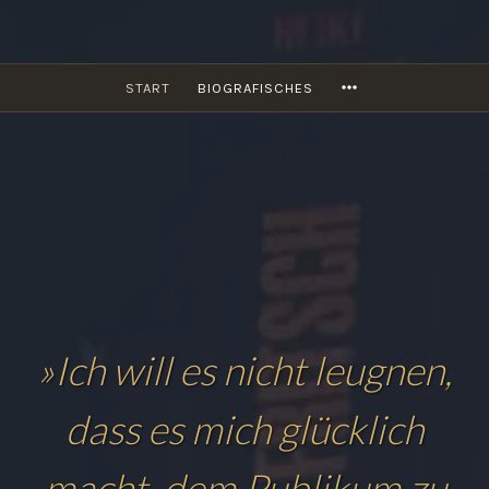
Zum
Inhalt
springen
WILLY FRITSCH –
MORE
START
BIOGRAFISCHES
DER UFA-
SCHAUSPIELER.
BIOGRAFIE.
»Ich will es nicht leugnen,
dass es mich glücklich
macht, dem Publikum zu