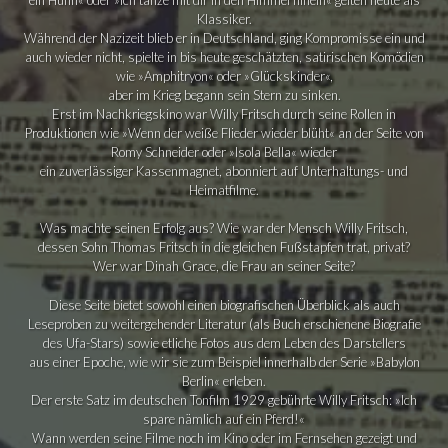
Klassiker.
Während der Nazizeit blieb er in Deutschland, ging Kompromisse ein und
auch wieder nicht, spielte in bis heute geschätzten, satirischen Komödien
wie »Amphitryon« oder »Glückskinder«,
aber im Krieg begann sein Stern zu sinken.
Erst im Nachkriegskino war Willy Fritsch durch seine Rollen in
Produktionen wie »Wenn der weiße Flieder wieder blüht« an der Seite von
Romy Schneider oder »Isola Bella« wieder
ein zuverlässiger Kassenmagnet, abonniert auf Unterhaltungs- und
Heimatfilme.
Was machte seinen Erfolg aus? Wie war der Mensch Willy Fritsch,
dessen Sohn
Thomas Fritsch
in die gleichen Fußstapfen trat, privat?
Wer war Dinah Grace, die Frau an seiner Seite?
Diese Seite bietet sowohl einen
biografischen Überblick
als auch
Leseproben
zu weitergehender Literatur (als Buch erschienene Biografie
des Ufa-Stars) sowie etliche Fotos aus dem Leben des Darstellers
aus einer Epoche, wie wir sie zum Beispiel innerhalb der Serie »Babylon
Berlin« erleben.
Der erste Satz im deutschen Tonfilm 1929 gebührte Willy Fritsch: »Ich
spare nämlich auf ein Pferd!«
Wann werden seine Filme noch im Kino oder im Fernsehen gezeigt und