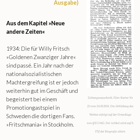
Ausgabe)
Aus dem Kapitel »Neue
andere Zeiten«
1934: Die für Willy Fritsch
»Goldenen Zwanziger Jahre«
sind passé. Ein Jahr nach der
nationalsozialistischen
Machtergreifung ist er jedoch
weiterhin gut im Geschäft und
begeistert bei einem
Zeitungsausschnitt. Film-Kurier Nr.
Promotiongastspiel in
21 vom 24.01.1934. Die Abbildung des
Schweden die dortigen Fans.
Werkes erfolgt auf der Grundlage
»Fritschmania« in Stockholm.
von §51 UrhG. Der Artikel wird auf S.
175f der Biografie zitiert.