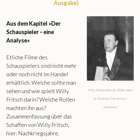
Ausgabe)
Aus dem Kapitel »Der
Schauspieler – eine
Analyse«
Etliche Filme des
Schauspielers sind nicht mehr
oder noch nicht im Handel
erhältlich. Welche sollte man
sehen und wie spielt Willy
Willy Fritsch Mitte der 1950er Jahre
Fritsch darin? Welche Rollen
in Hamburg. Foto: privat /
machten ihn aus?
unbekannt
Zusammenfassung über das
Schaffen von Willy Fritsch,
hier: Nachkriegsjahre.